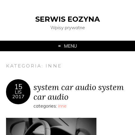
SERWIS EOZYNA
Wpisy prywatne
MENU
KATEGORIA:
INNE
system car audio system
15
LIS
car audio
2017
categories:
inne