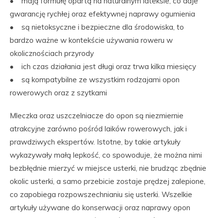
• mają formułę opartą na naturalnym lateksie, co daje
gwarancję rychłej oraz efektywnej naprawy ogumienia
• są nietoksyczne i bezpieczne dla środowiska, to
bardzo ważne w kontekście używania roweru w
okolicznościach przyrody
• ich czas działania jest długi oraz trwa kilka miesięcy
• są kompatybilne ze wszystkim rodzajami opon
rowerowych oraz z szytkami
Mleczka oraz uszczelniacze do opon są niezmiernie
atrakcyjne zarówno pośród laików rowerowych, jak i
prawdziwych ekspertów. Istotne, by takie artykuły
wykazywały małą lepkość, co spowoduje, że można nimi
bezbłędnie mierzyć w miejsce usterki, nie brudząc zbędnie
okolic usterki, a samo przebicie zostaje prędzej zalepione,
co zapobiega rozpowszechnianiu się usterki. Wszelkie
artykuły używane do konserwacji oraz naprawy opon