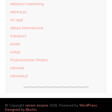
reklama i marketing
rekreacja
rtv agd
sklepy internetowe
transport
uroda
usługi
Wyposażenie Wnętrz
zdrowie
zdrowie.pl
© Copyright
serwis eozyna
2026. Powered by
WordPress
.
Designed by Bluchic