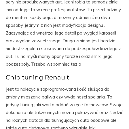
seryjnie produkowanych aut. Jedni robią to samodzielnie
inni oddając to w ręce profesjonalistów. Tu przechodzimy
do meritum każdy pojazd możemy odmienić na dwa
sposoby, jednym z nich jest modyfikacja designu .
Zaczynając od wnętrza, jego detali po wygląd karoserii
oraz wygląd zewnętrznego. Druga zmiana jest bardziej
niedostrzegalna i stosowana do podzespołów każdego z
aut. Tu na myśli mamy opony tarcze i oraz silnik i jego
podzespoły. Trzeba wspomnieć tez o
Chip tuning Renault
Jest to należycie zaprogramowana kość służąca do
zmiany mieszanki paliwa czy wydajności spalania. To
jedyny tiuning jaki warto oddać w ręce fachowców. Swoje
dokonania ale także innych można pokazywać oraz śledzić
na różnych zlotach dla tiunngujacych auta osobowe ale
także auta ciężarowe zarówno wizualnie jak i