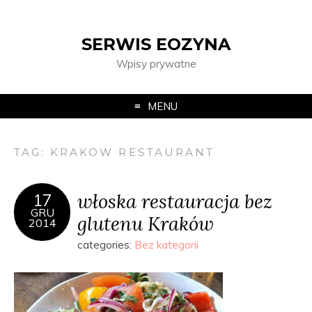
SERWIS EOZYNA
Wpisy prywatne
MENU
TAG:
KRAKOW RESTAURANT
włoska restauracja bez
17
GRU
glutenu Kraków
2014
categories:
Bez kategorii