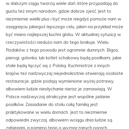
w dalszym ciągu tworzą wiele dań, które przypadają do
gustu też innym narodom. gdzie dobrze zjeść Jest to
niezmiernie wielki plus i być może niegdyś pomoże nam w
osiągnięciu jakiegoś lepszego celu, jakim na przykład może
być miano najlepszej kuchni globu. W aktualnej sytuacji w
rzeczywistości niedużo nam do tego brakuje. Wielu
Rodaków z tego powodu jest ogromnie dumnych. Bigos,
pierogi, golonka, lub kotlet schabowy będą posiłkami, jakie
stale będą łączyć się z Polską. Kuchmistrze z innych
krajów też nadzwyczaj niejednokrotnie otwierają osobiste
restauracje, gdzie podają wymienione wyżej potrawy,
albowiem ludzie niesłychanie nieraz je zamawiają. W
Polsce nadzwyczaj atrakcyjne jest wspólne jadanie
posiłków. Zasiadanie do stołu całą familią jest
praktykowane w wielu domach. Jest to niezmiernie
odpowiedni zwyczaj, albowiem wciągu dnia ludzie są
zabiegani, a pomimo tego o wyznaczanych porach