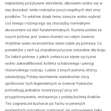
najbardziej pozytywne określenie, albowiem wolno się w
niej doszukać wielu rodzajów poszczególnych dań oraz
posiłków. To właśnie dzięki temu zawsze wolno wybrać
coś innego i różniącego się chociażby normalnymi
akcesoriami od dań fundamentalnych. Kuchnia polska ze
swych potraw jest znana również na całym świecie.
Wybitnie wielu recenzentów sławi sobie jej potrawy. Co
poniektóre z nich są charakterystyczne naturalnie dla kraju.
Do takich potraw, z jakich zwłaszcza słynie ojczyzna
wolno zakwalifikować kotleta schabowego i pierogi
różnorodnego rodzaju. Ludzie z innych państw, którzy
odwiedzają Polskę niezmiernie wielokrotnie chcą
spróbować tych legendarnych w świecie frykasów,
potrzebują jednakże towarzyszyć przy ich
przygotowywaniu. restauracja z polską kuchnią Kraków
Też zagraniczni kucharze po fachu w pewnych
momentach potrzebują zajmować się gotowaniem tylko