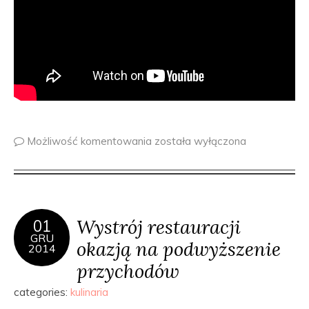
Możliwość komentowania
została wyłączona
Wystrój restauracji
01
GRU
okazją na podwyższenie
2014
przychodów
categories:
kulinaria