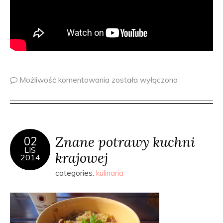
Możliwość komentowania
została wyłączona
Znane potrawy kuchni
02
LIS
krajowej
2014
categories:
kulinaria