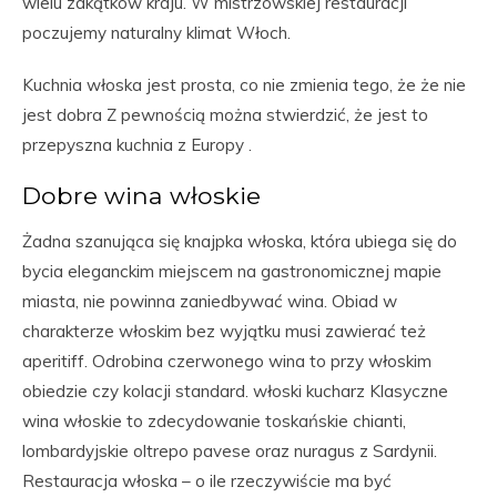
wielu zakątków kraju. W mistrzowskiej restauracji
poczujemy naturalny klimat Włoch.
Kuchnia włoska jest prosta, co nie zmienia tego, że że nie
jest dobra Z pewnością można stwierdzić, że jest to
przepyszna kuchnia z Europy .
Dobre wina włoskie
Żadna szanująca się knajpka włoska, która ubiega się do
bycia eleganckim miejscem na gastronomicznej mapie
miasta, nie powinna zaniedbywać wina. Obiad w
charakterze włoskim bez wyjątku musi zawierać też
aperitiff. Odrobina czerwonego wina to przy włoskim
obiedzie czy kolacji standard. włoski kucharz Klasyczne
wina włoskie to zdecydowanie toskańskie chianti,
lombardyjskie oltrepo pavese oraz nuragus z Sardynii.
Restauracja włoska – o ile rzeczywiście ma być