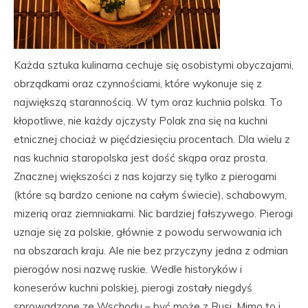
Każda sztuka kulinarna cechuje się osobistymi obyczajami,
obrządkami oraz czynnościami, które wykonuje się z
największą starannością. W tym oraz kuchnia polska. To
kłopotliwe, nie każdy ojczysty Polak zna się na kuchni
etnicznej chociaż w pięćdziesięciu procentach. Dla wielu z
nas kuchnia staropolska jest dość skąpa oraz prosta.
Znacznej większości z nas kojarzy się tylko z pierogami
(które są bardzo cenione na całym świecie), schabowym,
mizerią oraz ziemniakami. Nic bardziej fałszywego. Pierogi
uznaje się za polskie, głównie z powodu serwowania ich
na obszarach kraju. Ale nie bez przyczyny jedna z odmian
pierogów nosi nazwę ruskie. Wedle historyków i
koneserów kuchni polskiej, pierogi zostały niegdyś
sprowadzone ze Wschodu – być może z Rusi. Mimo to i