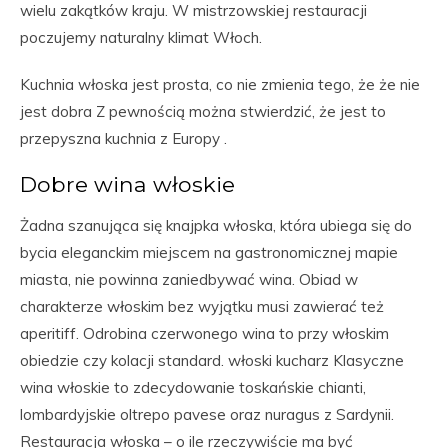
wielu zakątków kraju. W mistrzowskiej restauracji
poczujemy naturalny klimat Włoch.
Kuchnia włoska jest prosta, co nie zmienia tego, że że nie
jest dobra Z pewnością można stwierdzić, że jest to
przepyszna kuchnia z Europy .
Dobre wina włoskie
Żadna szanująca się knajpka włoska, która ubiega się do
bycia eleganckim miejscem na gastronomicznej mapie
miasta, nie powinna zaniedbywać wina. Obiad w
charakterze włoskim bez wyjątku musi zawierać też
aperitiff. Odrobina czerwonego wina to przy włoskim
obiedzie czy kolacji standard. włoski kucharz Klasyczne
wina włoskie to zdecydowanie toskańskie chianti,
lombardyjskie oltrepo pavese oraz nuragus z Sardynii.
Restauracja włoska – o ile rzeczywiście ma być