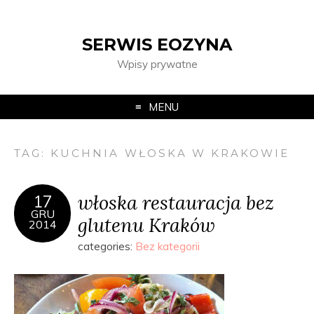
SERWIS EOZYNA
Wpisy prywatne
MENU
TAG:
KUCHNIA WŁOSKA W KRAKOWIE
włoska restauracja bez
17
GRU
glutenu Kraków
2014
categories:
Bez kategorii