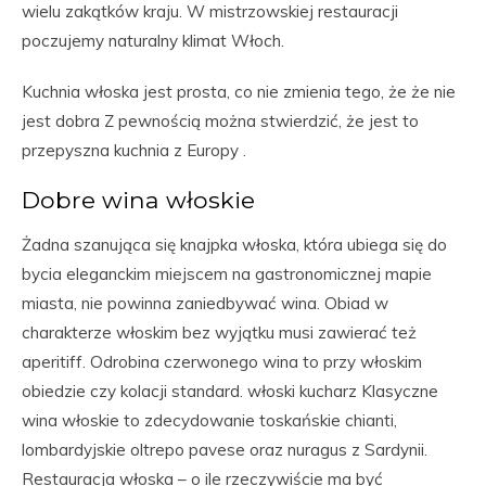
wielu zakątków kraju. W mistrzowskiej restauracji
poczujemy naturalny klimat Włoch.
Kuchnia włoska jest prosta, co nie zmienia tego, że że nie
jest dobra Z pewnością można stwierdzić, że jest to
przepyszna kuchnia z Europy .
Dobre wina włoskie
Żadna szanująca się knajpka włoska, która ubiega się do
bycia eleganckim miejscem na gastronomicznej mapie
miasta, nie powinna zaniedbywać wina. Obiad w
charakterze włoskim bez wyjątku musi zawierać też
aperitiff. Odrobina czerwonego wina to przy włoskim
obiedzie czy kolacji standard. włoski kucharz Klasyczne
wina włoskie to zdecydowanie toskańskie chianti,
lombardyjskie oltrepo pavese oraz nuragus z Sardynii.
Restauracja włoska – o ile rzeczywiście ma być