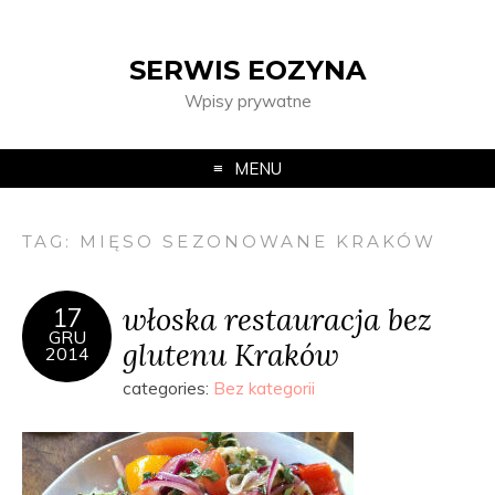
SERWIS EOZYNA
Wpisy prywatne
MENU
TAG:
MIĘSO SEZONOWANE KRAKÓW
włoska restauracja bez
17
GRU
glutenu Kraków
2014
categories:
Bez kategorii