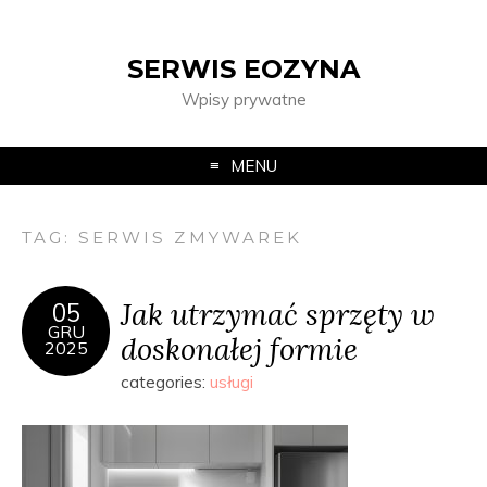
SERWIS EOZYNA
Wpisy prywatne
MENU
TAG:
SERWIS ZMYWAREK
Jak utrzymać sprzęty w
05
GRU
doskonałej formie
2025
categories:
usługi