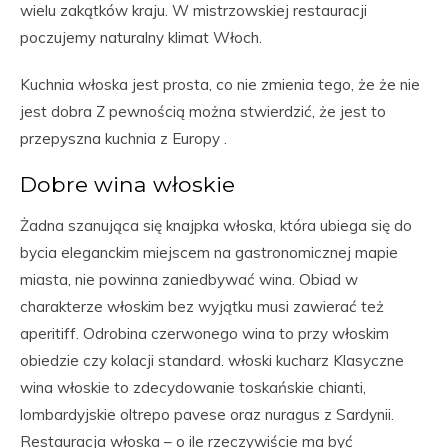
wielu zakątków kraju. W mistrzowskiej restauracji
poczujemy naturalny klimat Włoch.
Kuchnia włoska jest prosta, co nie zmienia tego, że że nie
jest dobra Z pewnością można stwierdzić, że jest to
przepyszna kuchnia z Europy .
Dobre wina włoskie
Żadna szanująca się knajpka włoska, która ubiega się do
bycia eleganckim miejscem na gastronomicznej mapie
miasta, nie powinna zaniedbywać wina. Obiad w
charakterze włoskim bez wyjątku musi zawierać też
aperitiff. Odrobina czerwonego wina to przy włoskim
obiedzie czy kolacji standard. włoski kucharz Klasyczne
wina włoskie to zdecydowanie toskańskie chianti,
lombardyjskie oltrepo pavese oraz nuragus z Sardynii.
Restauracja włoska – o ile rzeczywiście ma być