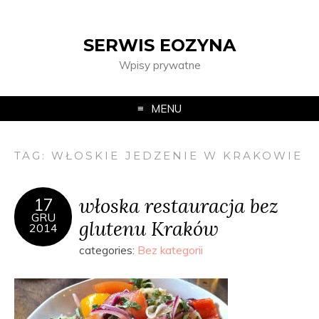
SERWIS EOZYNA
Wpisy prywatne
MENU
TAG:
WŁOSKIE JEDZENIE W KRAKOWIE
włoska restauracja bez
17
GRU
glutenu Kraków
2014
categories:
Bez kategorii